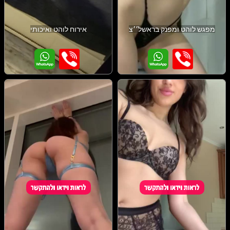
מפגש לוהט ומפנק בראשל׳׳צ
אירוח לוהט ואיכותי