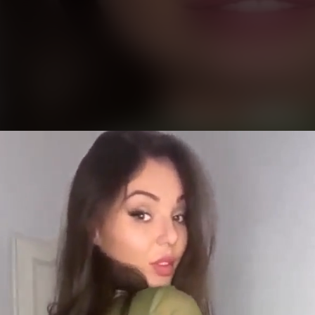
eo
yer