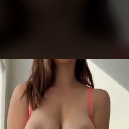
eo
yer