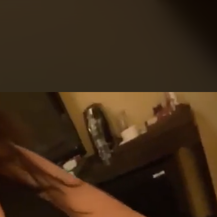
eo
yer