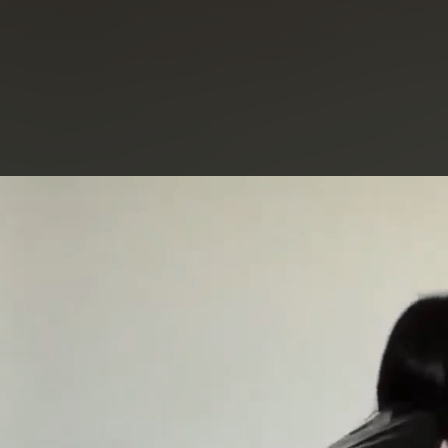
eo
yer