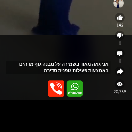
142
0
0
אני גאה מאוד בשמירה על מבנה גוף מדהים
באמצעות פעילות גופנית סדירה
20,769
Video
Player
האתר נבנה כפלטפורמה לפרסום שירותי עיסוי בלבד, ואינו מספק או תומך
בשירותי מין. האתר אינו מתווך בין גולשים לנותני שירות ואינו מפרסם שירותי