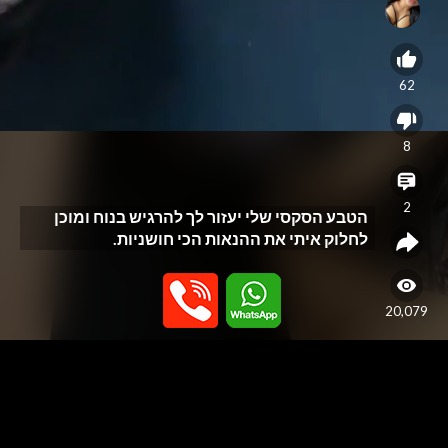
62
8
2
הטבע הסקסי שלי יעזור לך להרגיש בנוח ומוכן
לחלוק איתי את ההנאות הכי חושניות.
20,079
Video
Player
האתר נבנה כפלטפורמה לפרסום שירותי עיסוי בלבד, ואינו מספק או תומך
בשירותי מין. האתר אינו מתווך בין גולשים לנותני שירות ואינו מפרסם שירותי