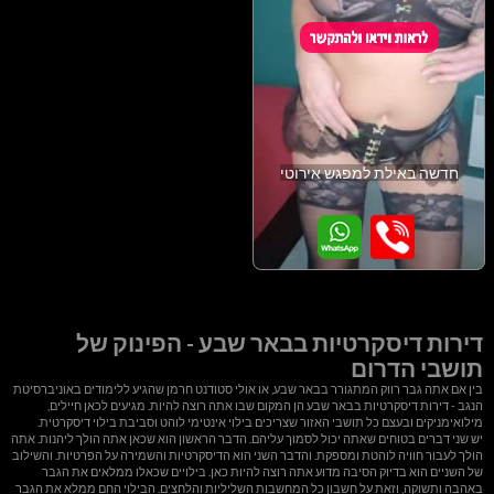
חדשה באילת למפגש אירוטי
דירות דיסקרטיות בבאר שבע - הפינוק של
תושבי הדרום
בין אם אתה גבר רווק המתגורר בבאר שבע, או אולי סטודנט חרמן שהגיע ללימודים באוניברסיטת
הנגב - דירות דיסקרטיות בבאר שבע הן המקום שבו אתה רוצה להיות. מגיעים לכאן חיילים,
מילואימניקים ובעצם כל תושבי האזור שצריכים בילוי אינטימי לוהט וסביבת בילוי דיסקרטית.
יש שני דברים בטוחים שאתה יכול לסמוך עליהם. הדבר הראשון הוא שכאן אתה הולך ליהנות. אתה
הולך לעבור חוויה לוהטת ומספקת. והדבר השני הוא הדיסקרטיות והשמירה על הפרטיות. והשילוב
של השניים הוא בדיוק הסיבה מדוע אתה רוצה להיות כאן. בילויים שכאלו ממלאים את הגבר
באהבה ותשוקה, וזאת על חשבון כל המחשבות השליליות והלחצים. הבילוי החם ממלא את הגבר