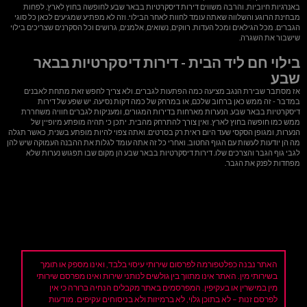
באנרגיות חיוביות. והרבה משווים דירות דיסקרטיות בבאר שבע לחופשה בחוץ לארץ. לפחות
מבחינת הרוגע והשלווה שאתה עומד לחוות לאחר הבילוי. וזה לא מפתיע שמגיעים לכאן כל סוגי
הגברים. מכל הגילאים ומכל העדות. רווקים, נשואים, אלמנים, גרושים וכל הסקרנים שצריכים בילוי
שישבור את השגרה.
בילוי חם ליד הבית - דירות דיסקרטיות בבאר
שבע
אז מסתבר שבירת הנגב מציעה כמה הפתעות לגברים. ולא צריך לחפש זאת מתחת לאבנים
במדבר - זה ממש כאן ברחוב שלכם, או במרחק של כמה דקות נסיעה. יש שפע של דירות
דיסקרטיות בבאר שבע. הנערות מארחות בדירות המגורים, ומעניקות לגברים חוויה משחררת
ממש כמו חופשה בחוץ לארץ. ואין צורך להתרחק מהבית. יתכן כי תהיה מופתע מיופיין של
הנערות, ומגופן הסקסי שעד היום ראית רק בסרטים. ואתה צפוי להיות מופתע בשנית, כאשר תגלה
מה הן יודעות לעשות עם הגוף החטוב. ואחרי כל זה אתה עומד לגלות את ההבנה העמוקה שיש להן
לגבי גוף הגבר והצרכים שלו. דירות דיסקרטיות בבאר שבע הן מקום שבו תפגוש נערות שלא
מפחדות לפנק את הגבר.
האתר נבנה כפלטפורמה לפרסום שירותי עיסוי בלבד, ואינו מספק או תומך
בשירותי מין. האתר אינו מתווך בין גולשים לנותני שירות ואינו מפרסם שירותי
מין במישרין או בעקיפין. המפרסמים באתר מקבלים הנחיה ברורה כי אין
לפרסם זנות – לא בתוכן גלוי, לא ברמיזות ולא בניסוחים עקיפים. מודעות