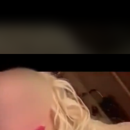
eo
yer