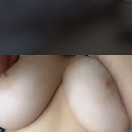
eo
yer