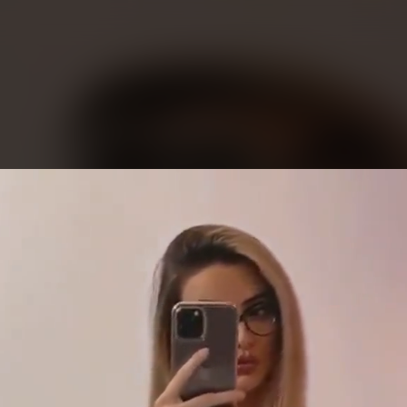
eo
yer