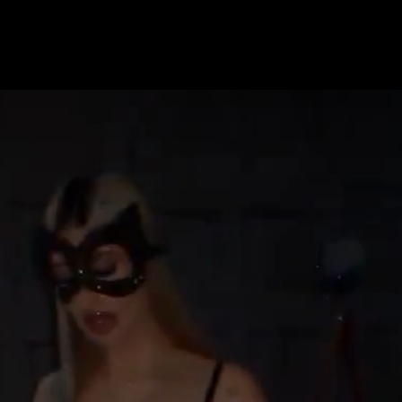
eo
yer