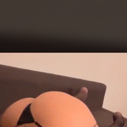
eo
yer