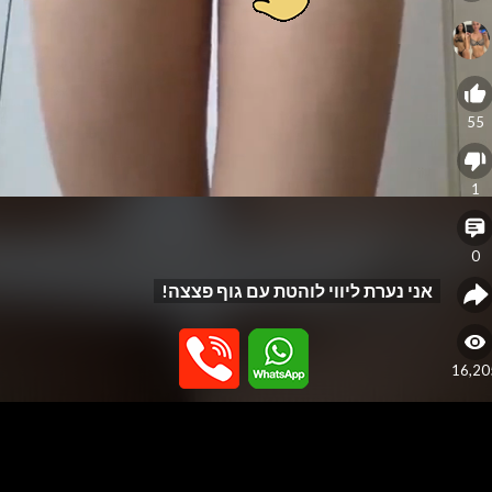
55
1
0
אני נערת ליווי לוהטת עם גוף פצצה!
16,20
eo
yer