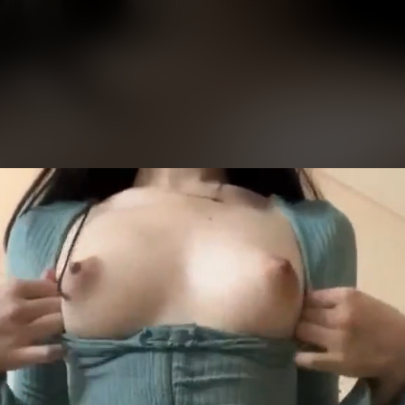
eo
yer