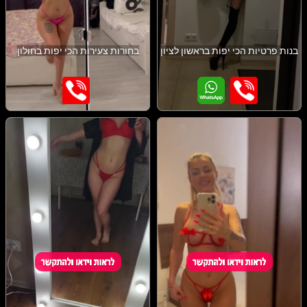
בנות פרטיות הכי יפות בראשון לציון
בחורות צעירות הכי יפות בחולון