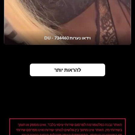
וידאו נערות DU - 734460
להראות יותר
האתר נבנה כפלטפורמה לפרסום שירותי עיסוי בלבד, ואינו מספק או תומך
בשירותי מין. האתר אינו מתווך בין גולשים לנותני שירות ואינו מפרסם שירותי
מין במישרין או בעקיפין. המפרסמים באתר מקבלים הנחיה ברורה כי אין